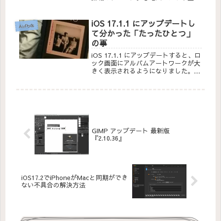
酸素ウェルネスネスアプリなどが必要
なら上位機種を購入しないといけませ
んが、私の様に不要な方には SE 3 で
iOS 17.1.1 にアップデートし
AirPods
十分だと思います。
て分かった「たったひとつ」
の事
iOS 17.1.1 にアップデートすると、ロ
ック画面にアルバムアートワークが大
きく表示されるようになりました。待
ち望んでいた修正を実現してくれまし
た。
GIMP アップデート 最新版
『2.10.36』
iOS17.2でiPhoneがMacと同期ができ
ない不具合の解決方法