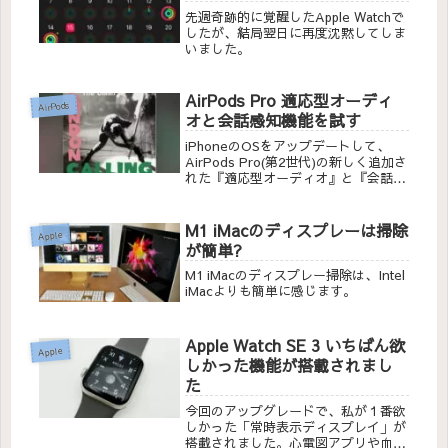
先週奇跡的に覚醒したApple Watchで
したが、結局翌日に再度沈黙してしま
いました。
AirPods Pro 適応型オーディ
AirPods
オと会話感知機能を試す
iPhoneのOSをアップデートして、
AirPods Pro(第2世代)の新しく追加さ
れた『適応型オーディオ』と『会話感
知機能』を試してみました。今までは
『外部音取り込みモード』で大満足し
ていたのですが、どのように違うかを
M1 iMacのディスプレーは掃除
Apple
検証してみたいと思います。
が簡単?
M1 iMacのディスプレー掃除は、Intel
iMacよりも簡単に感じます。
Apple Watch SE 3 いちばん欲
Apple
しかった機能が搭載されまし
た
今回のアップグレードで、私が１番欲
しかった「常時表示ディスプレイ」が
搭載されました。心電図アプリや血中