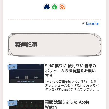
kosame
関連記事
Siriの裏ワザ 便利ワザ 音楽の
Apple
ボリュームの微調整をお願い
する
iPhoneで音楽を聴いている時、もう
少しボリュームを下げたいと思ってボ
タンを押すと音楽が消えてしまい。ボ
リュームをアップするボタンを押す
と、音が大きすぎて困っていました。
最近、その悩みはSiriにお願いすると
再度 沈黙しました Apple
Apple
解決することをSiriました。
Watch