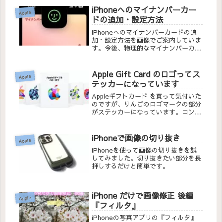
使い方で問題になる点はありませんで
iPhoneへのマイナンバーカー
Apple
した。
ドの追加・設定方法
iPhoneへのマイナンバーカードの追
加・設定方法を画像でご案内していま
す。今後、物理的なマイナンバーカー
ドを持ち歩かなくても、iPhoneがあ
れば公的な証明書を発行したりオンラ
インの行政サービスを受けることがで
Apple Gift Card のロゴってス
Apple
きます。
テッカーになっています
Appleギフトカード を買って気付いた
のですが、りんごのロゴマークの部分
がステッカーになっています。コンビ
ニなどで購入する物理的なカードの最
大のメリットかと思います。
iPhoneで画像の切り抜き
Apple
iPhoneを使って画像の切り抜きを試
してみました。切り抜きたい部分を長
押しするだけと簡単です。
iPhone だけで画像修正 後編
Apple
『フィルタ』
iPhoneの写真アプリの『フィルタ』