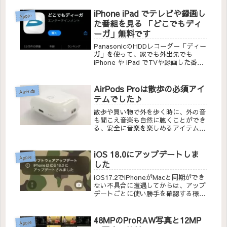
年かすると当たり前の技術になってる
んやろなぁって思うとワクワクしま
iPhone iPad でテレビや録画し
Apple
す。
た番組を見る 「どこでもディ
ーガ」無料です
PanasonicのHDDレコーダー「ディー
ガ」を使って、家でも外出先でも
iPhone や iPad でTVや録画した番組
を見ることができます。「どこでもデ
ィーガ」アプリ
AirPods Proは散歩の必須アイ
AirPods
テムでした♪
散歩や買い物で外を歩く時に、外の音
も聞こえ音楽も自然に聴くことができ
る、安全に音楽を楽しめるアイテムで
した
iOS 18.0にアップデートしま
Apple
した
iOS17.2でiPhoneがMacと同期ができ
ない不具合に遭遇してからは、アップ
デートごとに使い勝手を確認する様に
なりました。iOS 18 はいろんな面で
大きく変化している様ですので、さわ
りたおすのが楽しみです。
48MPのProRAW写真と12MP
Apple