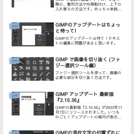
際の、整列方法や均等割付け、上下の
入れ替えの方法です。めっちゃ単純で
すが、使い方しだいでいろいろな表現
が簡単に出来ます。
GIMPのアップデートはちょっ
GIMP
と待って!
GIMPのアップデートは待て！テキス
トの編集に問題があると思います。
GIMP で画像を切り抜く (ファ
GIMP
ジー選択ツール編）
ファジー選択ツールを使って、画像の
必要な部分を切り抜く方法です。
GIMP アップデート 最新版
GIMP
『2.10.36』
GIMPの最新版『2.10.36』が2023年11
月7日にリリースされました。いつも
のごとくアップデートの案内が表示さ
れたのでインストールして、
『2.10.36』でテキストの状況をチェ
ックしてみました。
GIMPの混在文字の位置ずれに
GIMP