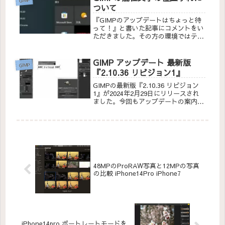
ついて
『GIMPのアップデートはちょっと待
って！』と書いた記事にコメントをい
ただきました。その方の環境ではテキ
ストが混在していても文字の位置がず
れないとご連絡をいただきました。確
かに設定を詳しく見ていなかった上
GIMP アップデート 最新版
GIMP
に、フォントも決まったものしか使っ
『2.10.36 リビジョン1』
ていなかったので、それが原因かもし
れないと考えて色々試してみました。
GIMPの最新版『2.10.36 リビジョン
1』が2024年2月29日にリリースされ
ました。今回もアップデートの案内が
表示されたのでインストールして、
『2.10.36リビジョン1』でテキストの
状況をチェックしてみました。
48MPのProRAW写真と12MPの写真
の比較 iPhone14Pro iPhone7
iPhone14pro ポートレートモードを