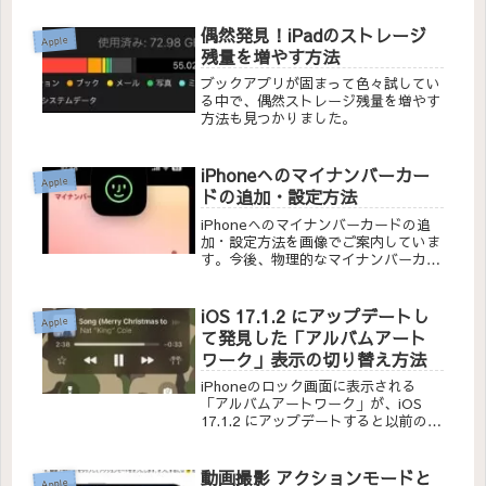
偶然発見！iPadのストレージ
Apple
残量を増やす方法
ブックアプリが固まって色々試してい
る中で、偶然ストレージ残量を増やす
方法も見つかりました。
iPhoneへのマイナンバーカー
Apple
ドの追加・設定方法
iPhoneへのマイナンバーカードの追
加・設定方法を画像でご案内していま
す。今後、物理的なマイナンバーカー
ドを持ち歩かなくても、iPhoneがあ
れば公的な証明書を発行したりオンラ
インの行政サービスを受けることがで
iOS 17.1.2 にアップデートし
Apple
きます。
て発見した「アルバムアート
ワーク」表示の切り替え方法
iPhoneのロック画面に表示される
「アルバムアートワーク」が、iOS
17.1.2 にアップデートすると以前の様
な、小さな表示に戻っていました。が
っかりしましたが、いろいろ試すと大
きく表示させる方法がわかりました。
動画撮影 アクションモードと
Apple