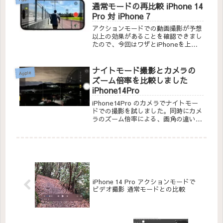
通常モードの再比較 iPhone 14
Pro 対 iPhone 7
アクションモードでの動画撮影が予想
以上の効果があることを確認できまし
たので、今回はワザとiPhoneを上下
左右に揺らして再比較を行いました。
iPhone 14 シリーズに機種変する際
の、家族へのプレゼンや口実作りにご
ナイトモード撮影とカメラの
Apple
利用ください。
ズーム倍率を比較しました
iPhone14Pro
iPhone14Pro のカメラでナイトモー
ドでの撮影を試しました。同時にカメ
ラのズーム倍率による、画角の違いと
画質も比べてみました。
iPhone 14 Pro アクションモードで
ビデオ撮影 通常モードとの比較