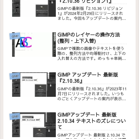
『2.10.36 リビジョン1』
GIMPの最新版『2.10.36 リビジョン
1』が2024年2月29日にリリースされ
ました。今回もアップデートの案内が
表示されたのでインストールして、
『2.10.36リビジョン1』でテキストの
状況をチェックしてみました。
GIMPのレイヤーの操作方法
GIMP
(整列・上下入替)
GIMPで複数の画像やテキストを使う
際の、整列方法や均等割付け、上下の
入れ替えの方法です。めっちゃ単純で
すが、使い方しだいでいろいろな表現
が簡単に出来ます。
GIMP アップデート 最新版
GIMP
『2.10.36』
GIMPの最新版『2.10.36』が2023年11
月7日にリリースされました。いつも
のごとくアップデートの案内が表示さ
れたのでインストールして、
『2.10.36』でテキストの状況をチェ
ックしてみました。
GIMPアップデート 最新版
GIMP
2.10.34 テキストのズレについ
て
GIMPアップデート 最新版 2.10.34 で