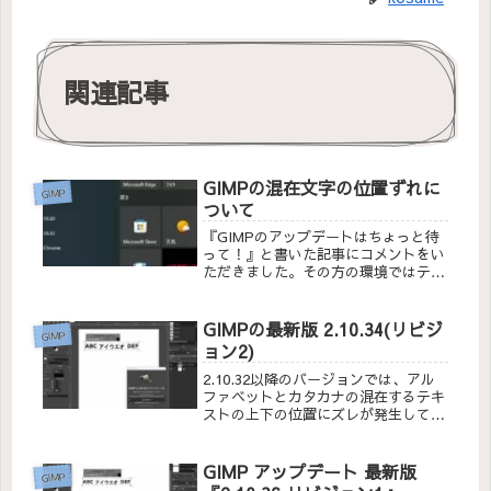
関連記事
GIMPの混在文字の位置ずれに
GIMP
ついて
『GIMPのアップデートはちょっと待
って！』と書いた記事にコメントをい
ただきました。その方の環境ではテキ
ストが混在していても文字の位置がず
れないとご連絡をいただきました。確
かに設定を詳しく見ていなかった上
GIMPの最新版 2.10.34(リビジ
GIMP
に、フォントも決まったものしか使っ
ョン2)
ていなかったので、それが原因かもし
れないと考えて色々試してみました。
2.10.32以降のバージョンでは、アル
ファベットとカタカナの混在するテキ
ストの上下の位置にズレが発生してい
ました。今回のアップデートで改善さ
れているかを確認してみました。
GIMP アップデート 最新版
GIMP