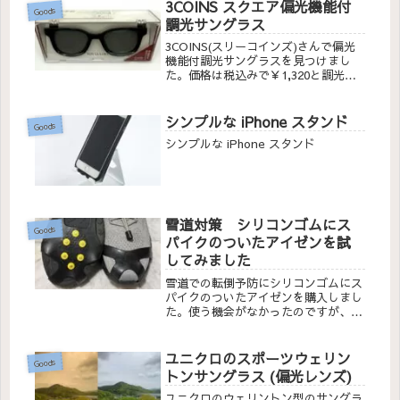
3COINS スクエア偏光機能付
Goods
調光サングラス
3COINS(スリーコインズ)さんで偏光
機能付調光サングラスを見つけまし
た。価格は税込みで￥1,320と調光機
能がついてることを考えると激安で
す。最近サングラスは偏光タイプ以外
は購入しませんが、さらに調光機能が
シンプルな iPhone スタンド
Goods
プラスされていますので試しに購入し
シンプルな iPhone スタンド
てみました。
雪道対策 シリコンゴムにス
Goods
パイクのついたアイゼンを試
してみました
雪道での転倒予防にシリコンゴムにス
パイクのついたアイゼンを購入しまし
た。使う機会がなかったのですが、今
日雪が積もっていたので使用感を確か
めてみました。
ユニクロのスポーツウェリン
Goods
トンサングラス (偏光レンズ)
ユニクロのウェリントン型のサングラ