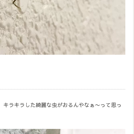
、キラキラした綺麗な虫がおるんやなぁ〜って思っ