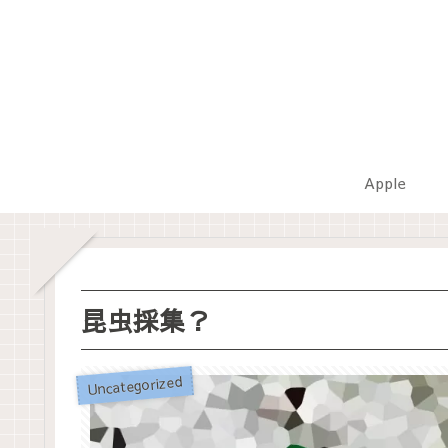
Apple
昆虫採集？
Uncategorized