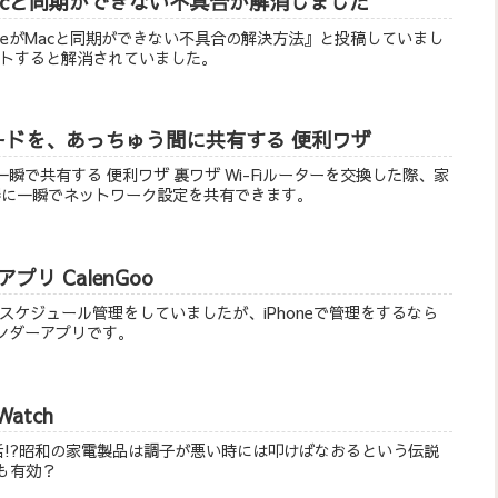
neがMacと同期ができない不具合が解消しました
iPhoneがMacと同期ができない不具合の解決方法』と投稿していまし
デートすると解消されていました。
パスワードを、あっちゅう間に共有する 便利ワザ
ドを一瞬で共有する 便利ワザ 裏ワザ Wi-Fiルーターを交換した際、家
の機器に一瞬でネットワーク設定を共有できます。
リ CalenGoo
スケジュール管理をしていましたが、iPhoneで管理をするなら
レンダーアプリです。
atch
 が復活!?昭和の家電製品は調子が悪い時には叩けばなおるという伝説
にも有効？