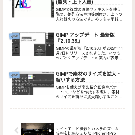
(整列・上下入替)
GIMPで複数の画像やテキストを使う
際の、整列方法や均等割付け、上下の
入れ替えの方法です。めっちゃ単純で
すが、使い方しだいでいろいろな表現
が簡単に出来ます。
GIMP アップデート 最新版
GIMP
『2.10.36』
GIMPの最新版『2.10.36』が2023年11
月7日にリリースされました。いつも
のごとくアップデートの案内が表示さ
れたのでインストールして、
『2.10.36』でテキストの状況をチェ
ックしてみました。
GIMPで素材のサイズを拡大・
GIMP
縮小する方法
GIMPを使えば商品紹介画像やバナ
ー・POPなどを作成する際に、素材
のサイズを簡単に拡大縮小することが
できます。しかも複数の素材のサイズ
を一度に変更することも可能です。
ナイトモード撮影とカメラのズーム
倍率を比較しました iPhone14Pro