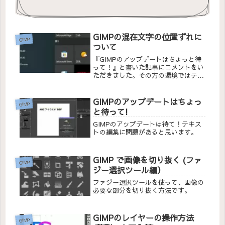
GIMPの混在文字の位置ずれに
GIMP
ついて
『GIMPのアップデートはちょっと待
って！』と書いた記事にコメントをい
ただきました。その方の環境ではテキ
ストが混在していても文字の位置がず
れないとご連絡をいただきました。確
かに設定を詳しく見ていなかった上
GIMPのアップデートはちょっ
GIMP
に、フォントも決まったものしか使っ
と待って!
ていなかったので、それが原因かもし
れないと考えて色々試してみました。
GIMPのアップデートは待て！テキス
トの編集に問題があると思います。
GIMP で画像を切り抜く (ファ
GIMP
ジー選択ツール編）
ファジー選択ツールを使って、画像の
必要な部分を切り抜く方法です。
GIMPのレイヤーの操作方法
GIMP