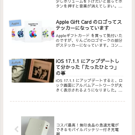
少しボリュームを下げたいと思ってボ
タンを押すと音楽が消えてしまい。ボ
リュームをアップするボタンを押す
と、音が大きすぎて困っていました。
最近、その悩みはSiriにお願いすると
Apple Gift Card のロゴってス
Apple
解決することをSiriました。
テッカーになっています
Appleギフトカード を買って気付いた
のですが、りんごのロゴマークの部分
がステッカーになっています。コンビ
ニなどで購入する物理的なカードの最
大のメリットかと思います。
iOS 17.1.1 にアップデートし
AirPods
て分かった「たったひとつ」
の事
iOS 17.1.1 にアップデートすると、ロ
ック画面にアルバムアートワークが大
きく表示されるようになりました。待
ち望んでいた修正を実現してくれまし
た。
コスパ最高！無印良品の急速充電が
できるモバイルバッテリー付き充電
器