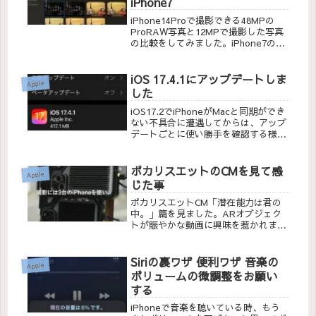
iPhone7
iPhone14Proで撮影できる48MPの
ProRAW写真と12MPで撮影した写真
の比較をしてみました。iPhone7の
12MPの画像とも比較しています。
iOS 17.4.1にアップデートしま
Apple
した
iOS17.2でiPhoneがMacと同期ができ
ない不具合に遭遇してからは、アップ
デートごとに使い勝手を確認する様に
なりました。最近iOSのアップデート
が多くなった様に感じます
ポカリスエットのCMを見て感
Apple
じた事
ポカリスエットCM「潜在能力は君の
中。」篇を見ました。ARオブジェク
トが賑やかな動画に興味を惹かれまし
た。今は珍しいかもしれませんが、何
年かすると当たり前の技術になってる
んやろなぁって思うとワクワクしま
Siriの裏ワザ 便利ワザ 音楽の
Apple
す。
ボリュームの微調整をお願い
する
iPhoneで音楽を聴いている時、もう