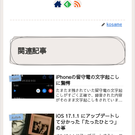
kosame
関連記事
iPhoneの留守電の文字起こし
Apple
に驚愕
たまたま残されていた留守電の文字起
こしがすごく正確で、録音された内容
がそのまま文字起こしをされていまし
た。せっかくなので他の電話から自分
宛に電話して留守電にメッセージを残
し、どれだけ正確に文字起こしがされ
iOS 17.1.1 にアップデートし
AirPods
るかを試してみました。
て分かった「たったひとつ」
の事