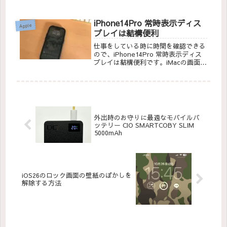
ドを持ち歩かなくても、iPhoneがあ
れば公的な証明書を発行したりオンラ
インの行政サービスを受けることがで
iPhone14Pro 常時表示ディス
Apple
きます。
プレイは結構便利
仕事をしている時に時間を確認できる
ので、iPhone14Pro 常時表示ディス
プレイは結構便利です。iMacの画面の
下にiPhoneを置いておくと、ちらっ
と見て時間を確認できるのでめっちゃ
助かっています。
外出時のお守りに最適なモバイルバ
ッテリー CIO SMARTCOBY SLIM
5000mAh
iOS26のロック画面の壁紙のぼかしを
解除する方法