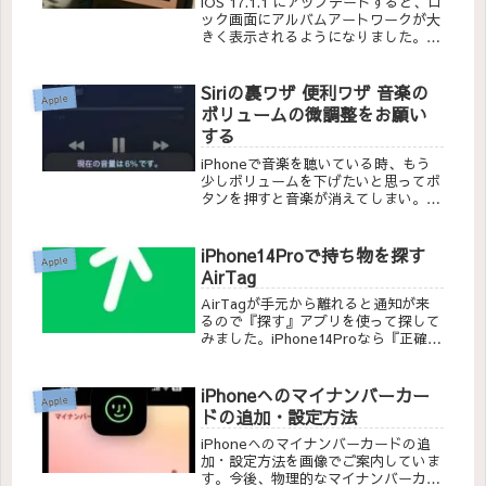
iOS 17.1.1 にアップデートすると、ロ
ック画面にアルバムアートワークが大
きく表示されるようになりました。待
ち望んでいた修正を実現してくれまし
た。
Siriの裏ワザ 便利ワザ 音楽の
Apple
ボリュームの微調整をお願い
する
iPhoneで音楽を聴いている時、もう
少しボリュームを下げたいと思ってボ
タンを押すと音楽が消えてしまい。ボ
リュームをアップするボタンを押す
と、音が大きすぎて困っていました。
最近、その悩みはSiriにお願いすると
iPhone14Proで持ち物を探す
Apple
解決することをSiriました。
AirTag
AirTagが手元から離れると通知が来
るので『探す』アプリを使って探して
みました。iPhone14Proなら『正確な
場所を見つける』機能でAirTagに近
づくと矢印が表示されます。
iPhoneへのマイナンバーカー
Apple
ドの追加・設定方法
iPhoneへのマイナンバーカードの追
加・設定方法を画像でご案内していま
す。今後、物理的なマイナンバーカー