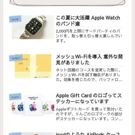
この夏に大活躍 Apple Watch
Goods
のバンド達
2,000円を上限にサードパーティのバ
ンドを、取っ替え引っ替え楽しんでい
ます。
メッシュWi-Fiを導入 意外な発
Gadget
見がありました
ネット回線のコースを変更した際に、
メッシュWi-Fiを試す機会がありまし
た。効果を感じたので、バッファロー
さんの WiFi 無線LAN 中継機 WEX-
1166DHPL/N を購入してスピードを
計測してみました。
Apple Gift Card のロゴってス
Apple
テッカーになっています
Appleギフトカード を買って気付いた
のですが、りんごのロゴマークの部分
がステッカーになっています。コンビ
ニなどで購入する物理的なカードの最
大のメリットかと思います。
ipodのような AirPods ケース